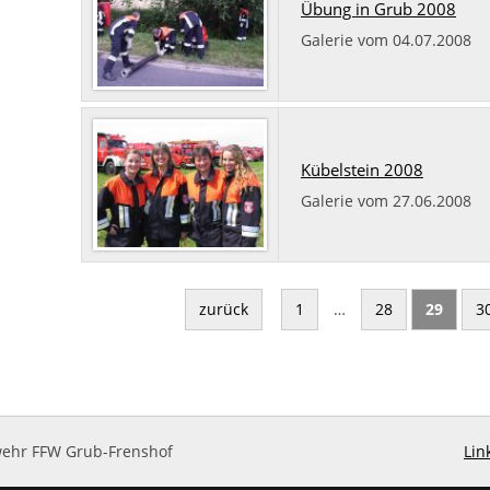
Übung in Grub 2008
Galerie vom 04.07.2008
Kübelstein 2008
Galerie vom 27.06.2008
zurück
1
…
28
29
3
rwehr FFW Grub-Frenshof
Lin